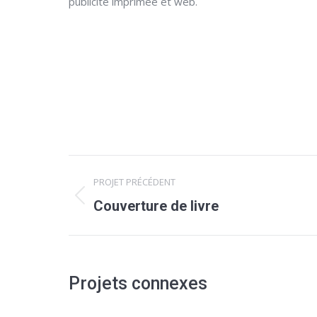
publicité imprimée et web.
Navigation
PROJET PRÉCÉDENT
de
Onglet
Couverture de livre
précédent
commentaire
Projets connexes